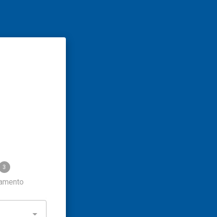
3
amento