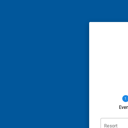
1
Even
Resort